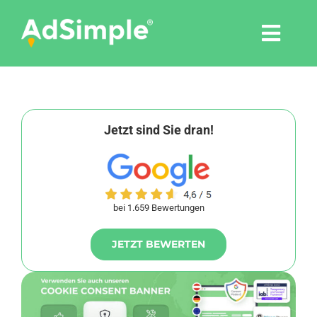
Skip
to
Togg
content
Navi
Leistungen
Tools
Jetzt sind Sie dran!
Pressemitteilungen
bei 1.659 Bewertungen
Shop
JETZT BEWERTEN
Agentur
Blog