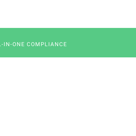
L-IN-ONE COMPLIANCE
gency-Paket für Agenturen
usiness-Paket für Unternehmer