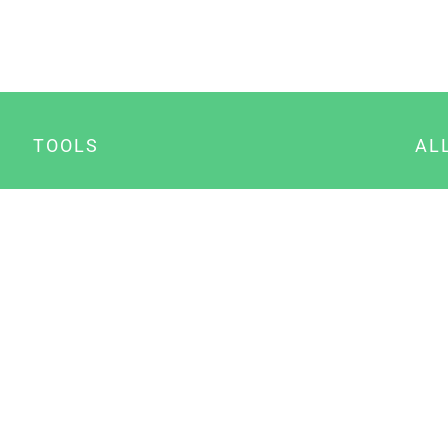
TOOLS
AL
Datenschutz Generator
A
Impressum Generator
B
Datenschutz Manager
Consent Manager
Content Marketing Manager
NewsAI WordPress Plugin