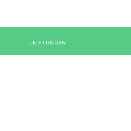
LEISTUNGEN
Online Marketing
Content Marketing
Content Marketing Abos
Content Marketing für Ärzte
Suchmaschinenoptimierung
Social Media Marketing