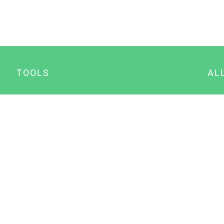
TOOLS
AL
Datenschutz Generator
A
Impressum Generator
B
Datenschutz Manager
Consent Manager
Content Marketing Manager
NewsAI WordPress Plugin