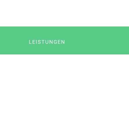
LEISTUNGEN
Online Marketing
Content Marketing
Content Marketing Abos
Content Marketing für Ärzte
Suchmaschinenoptimierung
Social Media Marketing