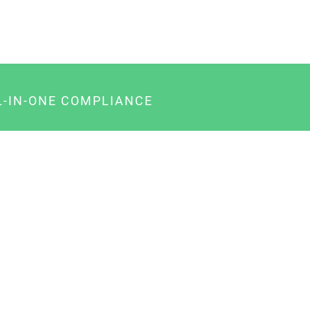
L-IN-ONE COMPLIANCE
gency-Paket für Agenturen
usiness-Paket für Unternehmer