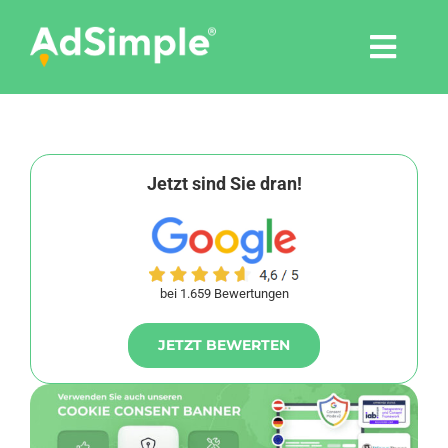
Skip
to
Togg
content
Navi
Leistungen
Tools
Jetzt sind Sie dran!
Pressemitteilungen
bei 1.659 Bewertungen
Shop
JETZT BEWERTEN
Agentur
Blog