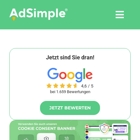
Skip
to
Togg
content
Navi
Leistungen
Tools
Jetzt sind Sie dran!
Pressemitteilungen
bei 1.659 Bewertungen
Shop
JETZT BEWERTEN
Agentur
Blog