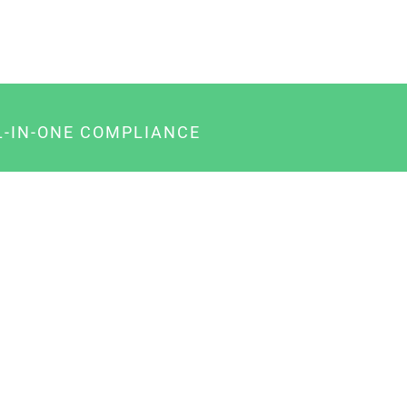
L-IN-ONE COMPLIANCE
gency-Paket für Agenturen
usiness-Paket für Unternehmer