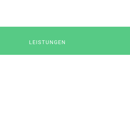
LEISTUNGEN
Online Marketing
Content Marketing
Content Marketing Abos
Content Marketing für Ärzte
Suchmaschinenoptimierung
Social Media Marketing