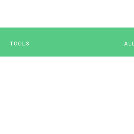
TOOLS
AL
Datenschutz Generator
A
Impressum Generator
B
Datenschutz Manager
Consent Manager
Content Marketing Manager
NewsAI WordPress Plugin