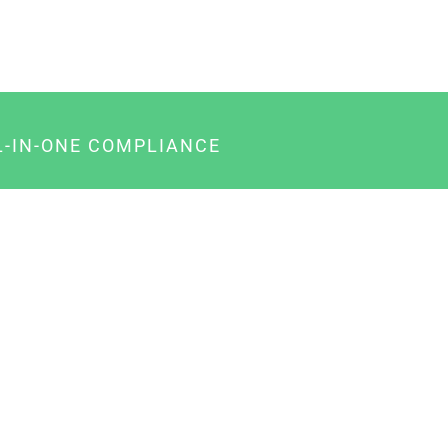
L-IN-ONE COMPLIANCE
gency-Paket für Agenturen
usiness-Paket für Unternehmer