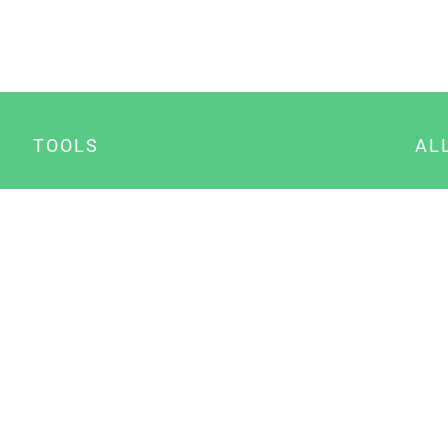
TOOLS
AL
Datenschutz Generator
A
Impressum Generator
B
Datenschutz Manager
Consent Manager
Content Marketing Manager
NewsAI WordPress Plugin