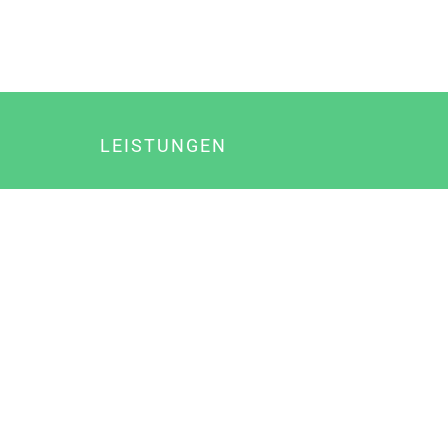
LEISTUNGEN
Online Marketing
Content Marketing
Content Marketing Abos
Content Marketing für Ärzte
Suchmaschinenoptimierung
Social Media Marketing