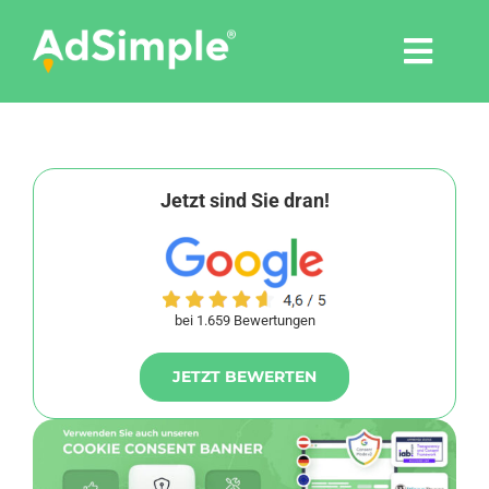
Skip
to
Togg
content
Navi
Leistungen
Tools
Jetzt sind Sie dran!
Pressemitteilungen
bei 1.659 Bewertungen
Shop
JETZT BEWERTEN
Agentur
Blog