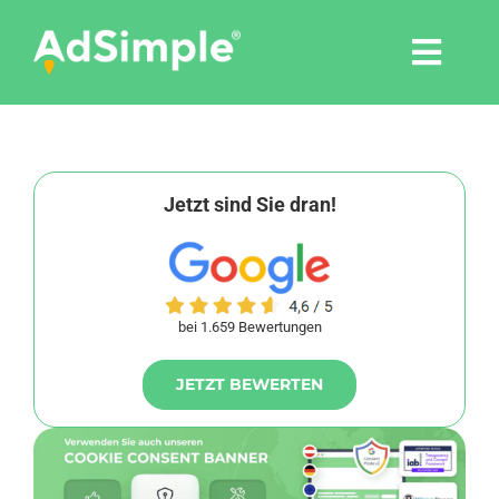
Skip
to
Togg
content
Navi
Leistungen
Tools
Jetzt sind Sie dran!
Pressemitteilungen
bei 1.659 Bewertungen
Shop
JETZT BEWERTEN
Agentur
Blog