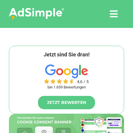
Skip
to
Togg
content
Navi
Leistungen
Tools
Jetzt sind Sie dran!
Pressemitteilungen
bei 1.659 Bewertungen
Shop
JETZT BEWERTEN
Agentur
Blog