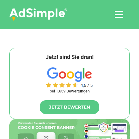
Skip
to
Togg
content
Navi
Leistungen
Tools
Jetzt sind Sie dran!
Pressemitteilungen
bei 1.659 Bewertungen
Shop
JETZT BEWERTEN
Agentur
Blog