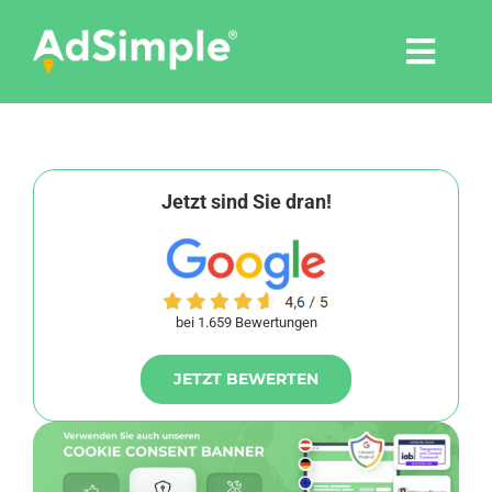
Skip
to
Togg
content
Navi
Leistungen
Tools
Jetzt sind Sie dran!
Pressemitteilungen
bei 1.659 Bewertungen
Shop
JETZT BEWERTEN
Agentur
Blog