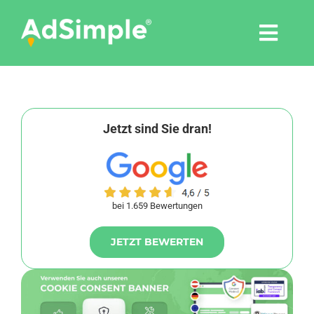
Skip
to
Togg
content
Navi
Leistungen
Tools
Jetzt sind Sie dran!
Pressemitteilungen
bei 1.659 Bewertungen
Shop
JETZT BEWERTEN
Agentur
Blog