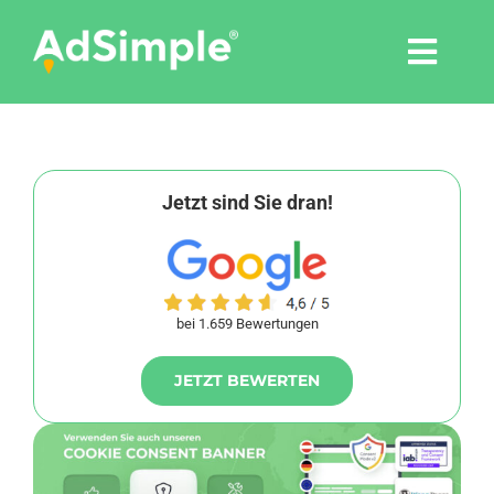
Skip
to
Togg
content
Navi
Leistungen
Tools
Jetzt sind Sie dran!
Pressemitteilungen
bei 1.659 Bewertungen
Shop
JETZT BEWERTEN
Agentur
Blog