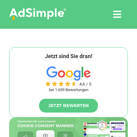
Skip
to
Togg
content
Navi
Leistungen
Tools
Jetzt sind Sie dran!
Pressemitteilungen
bei 1.659 Bewertungen
Shop
JETZT BEWERTEN
Agentur
Blog