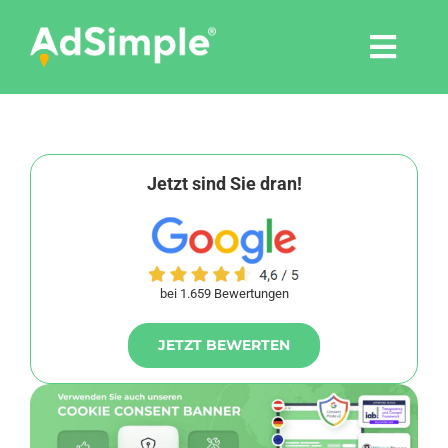
Skip
to
Togg
content
Navi
Leistungen
Tools
Jetzt sind Sie dran!
Pressemitteilungen
bei 1.659 Bewertungen
Shop
JETZT BEWERTEN
Agentur
Blog