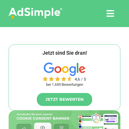
Skip
to
Togg
content
Navi
Leistungen
Tools
Jetzt sind Sie dran!
Pressemitteilungen
bei 1.659 Bewertungen
Shop
JETZT BEWERTEN
Agentur
Blog