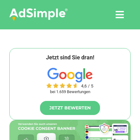
Skip
to
Togg
content
Navi
Leistungen
Tools
Jetzt sind Sie dran!
Pressemitteilungen
bei 1.659 Bewertungen
Shop
JETZT BEWERTEN
Agentur
Blog