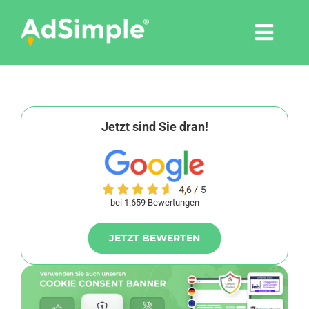
Skip
to
Togg
content
Navi
Leistungen
Tools
Jetzt sind Sie dran!
Pressemitteilungen
bei 1.659 Bewertungen
Shop
JETZT BEWERTEN
Agentur
Blog