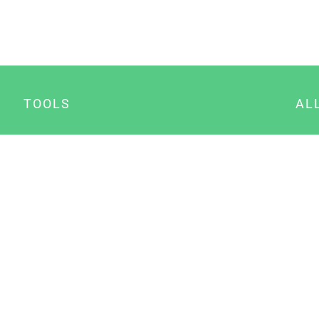
TOOLS
AL
Datenschutz Generator
A
Impressum Generator
B
Datenschutz Manager
Consent Manager
Content Marketing Manager
NewsAI WordPress Plugin