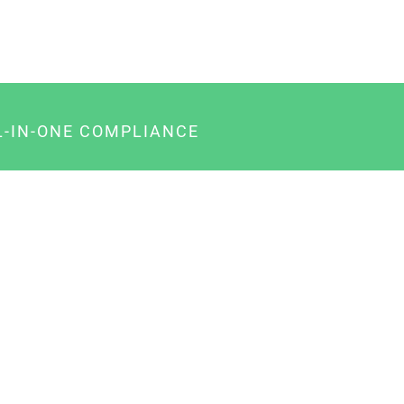
L-IN-ONE COMPLIANCE
gency-Paket für Agenturen
usiness-Paket für Unternehmer