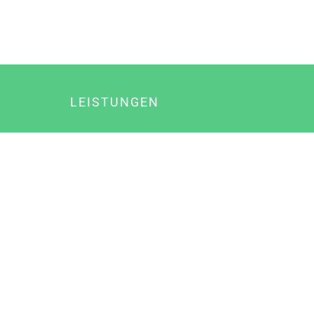
LEISTUNGEN
Online Marketing
Content Marketing
Content Marketing Abos
Content Marketing für Ärzte
Suchmaschinenoptimierung
Social Media Marketing