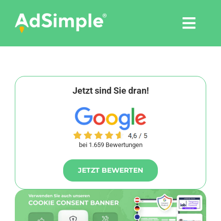
Skip
to
Togg
content
Navi
Leistungen
Tools
Jetzt sind Sie dran!
Pressemitteilungen
bei 1.659 Bewertungen
Shop
JETZT BEWERTEN
Agentur
Blog