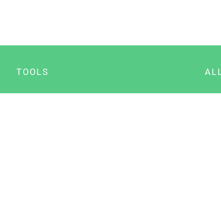
TOOLS
AL
Datenschutz Generator
A
Impressum Generator
B
Datenschutz Manager
Consent Manager
Content Marketing Manager
NewsAI WordPress Plugin