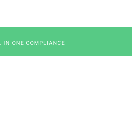
L-IN-ONE COMPLIANCE
gency-Paket für Agenturen
usiness-Paket für Unternehmer