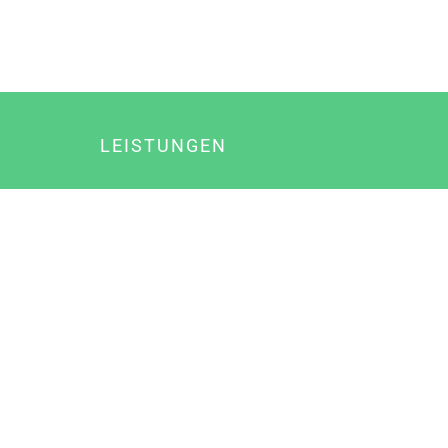
LEISTUNGEN
Online Marketing
Content Marketing
Content Marketing Abos
Content Marketing für Ärzte
Suchmaschinenoptimierung
Social Media Marketing