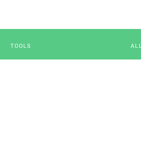
TOOLS
AL
Datenschutz Generator
A
Impressum Generator
B
Datenschutz Manager
Consent Manager
Content Marketing Manager
NewsAI WordPress Plugin