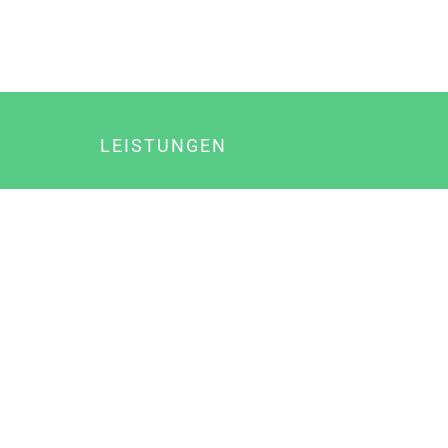
LEISTUNGEN
Online Marketing
Content Marketing
Content Marketing Abos
Content Marketing für Ärzte
Suchmaschinenoptimierung
Social Media Marketing