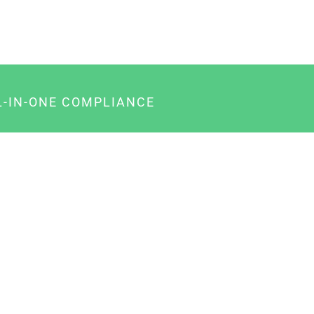
L-IN-ONE COMPLIANCE
gency-Paket für Agenturen
usiness-Paket für Unternehmer