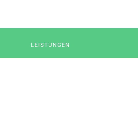
LEISTUNGEN
Online Marketing
Content Marketing
Content Marketing Abos
Content Marketing für Ärzte
Suchmaschinenoptimierung
Social Media Marketing