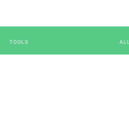
TOOLS
AL
Datenschutz Generator
A
Impressum Generator
B
Datenschutz Manager
Consent Manager
Content Marketing Manager
NewsAI WordPress Plugin