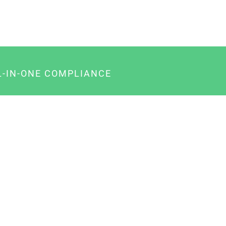
L-IN-ONE COMPLIANCE
gency-Paket für Agenturen
usiness-Paket für Unternehmer