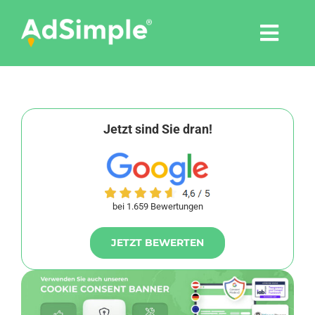
Skip
to
Togg
content
Navi
Leistungen
Tools
Jetzt sind Sie dran!
Pressemitteilungen
bei 1.659 Bewertungen
Shop
JETZT BEWERTEN
Agentur
Blog