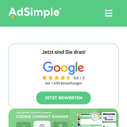
Skip
to
Togg
content
Navi
Leistungen
Tools
Jetzt sind Sie dran!
Pressemitteilungen
bei 1.659 Bewertungen
Shop
JETZT BEWERTEN
Agentur
Blog