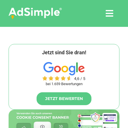
Skip
to
Togg
content
Navi
Leistungen
Tools
Jetzt sind Sie dran!
Pressemitteilungen
bei 1.659 Bewertungen
Shop
JETZT BEWERTEN
Agentur
Blog