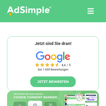
Skip
to
Togg
content
Navi
Leistungen
Tools
Jetzt sind Sie dran!
Pressemitteilungen
bei 1.659 Bewertungen
Shop
JETZT BEWERTEN
Agentur
Blog