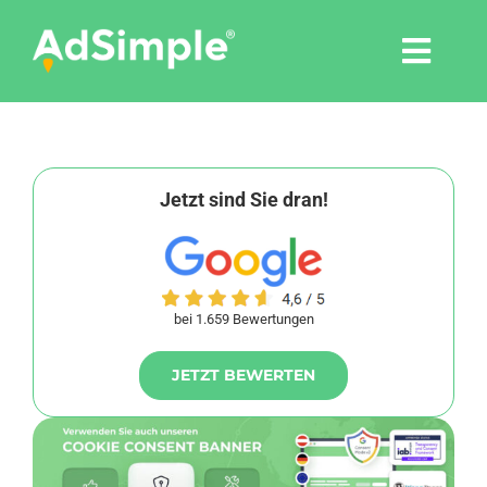
Skip
to
Togg
content
Navi
Leistungen
Tools
Jetzt sind Sie dran!
Pressemitteilungen
bei 1.659 Bewertungen
Shop
JETZT BEWERTEN
Agentur
Blog