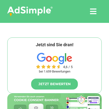
Skip
to
Togg
content
Navi
Leistungen
Tools
Jetzt sind Sie dran!
Pressemitteilungen
bei 1.659 Bewertungen
Shop
JETZT BEWERTEN
Agentur
Blog