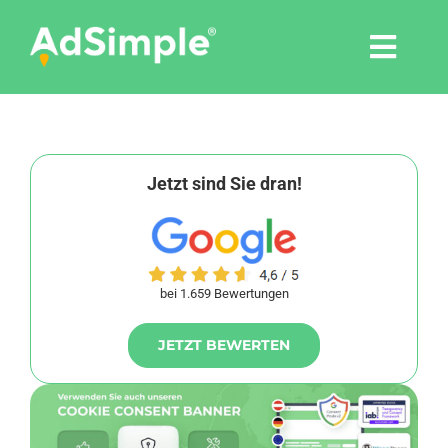
Skip
to
Togg
content
Navi
Leistungen
Tools
Jetzt sind Sie dran!
Pressemitteilungen
bei 1.659 Bewertungen
Shop
JETZT BEWERTEN
Agentur
Blog