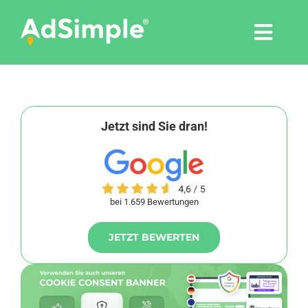
Skip
to
Togg
content
Navi
Leistungen
Tools
Jetzt sind Sie dran!
Pressemitteilungen
bei 1.659 Bewertungen
Shop
JETZT BEWERTEN
Agentur
Blog