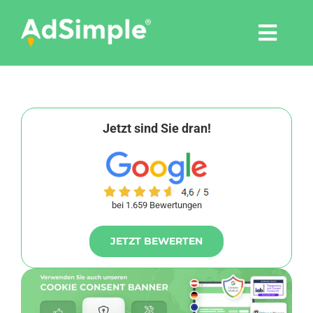
Skip
to
Togg
content
Navi
Leistungen
Tools
Jetzt sind Sie dran!
Pressemitteilungen
bei 1.659 Bewertungen
Shop
JETZT BEWERTEN
Agentur
Blog