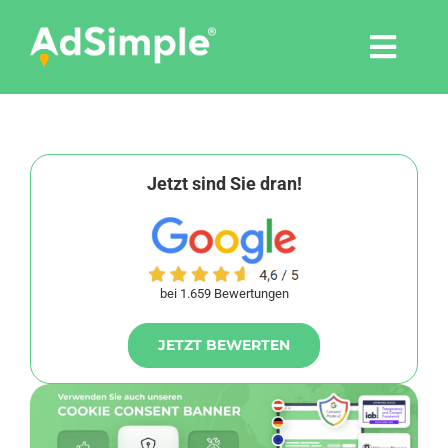
Skip
to
Togg
content
Navi
Leistungen
Tools
Jetzt sind Sie dran!
Pressemitteilungen
bei 1.659 Bewertungen
Shop
JETZT BEWERTEN
Agentur
Blog