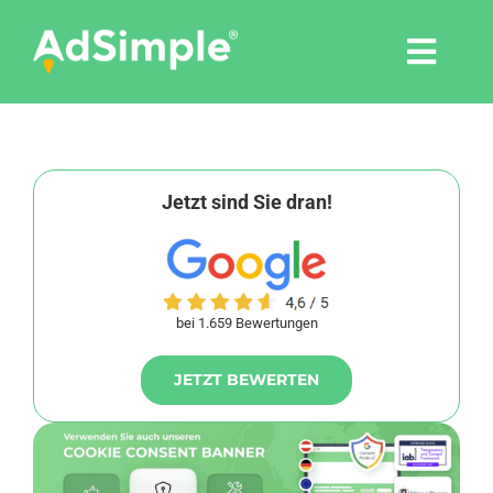
Skip
to
Togg
content
Navi
Leistungen
Tools
Jetzt sind Sie dran!
Pressemitteilungen
bei 1.659 Bewertungen
Shop
JETZT BEWERTEN
Agentur
Blog