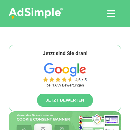
Skip
to
Togg
content
Navi
Leistungen
Tools
Jetzt sind Sie dran!
Pressemitteilungen
bei 1.659 Bewertungen
Shop
JETZT BEWERTEN
Agentur
Blog