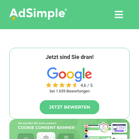
Skip
to
Togg
content
Navi
Leistungen
Tools
Jetzt sind Sie dran!
Pressemitteilungen
bei 1.659 Bewertungen
Shop
JETZT BEWERTEN
Agentur
Blog