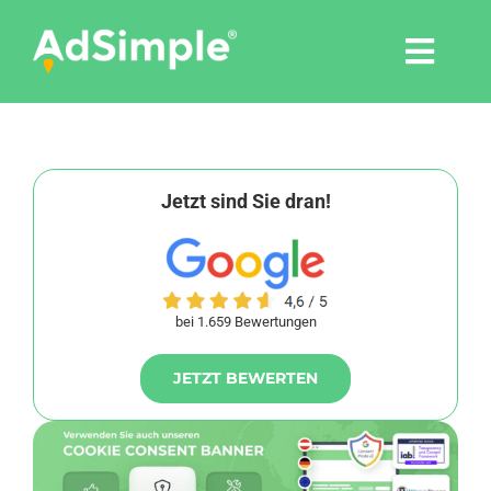
Skip
to
Togg
content
Navi
Leistungen
Tools
Jetzt sind Sie dran!
Pressemitteilungen
bei 1.659 Bewertungen
Shop
JETZT BEWERTEN
Agentur
Blog