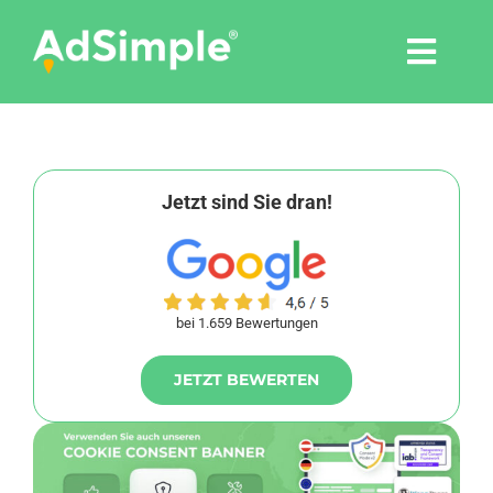
Skip
to
Togg
content
Navi
Leistungen
Tools
Jetzt sind Sie dran!
Pressemitteilungen
bei 1.659 Bewertungen
Shop
JETZT BEWERTEN
Agentur
Blog