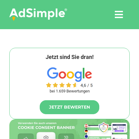
Skip
to
Togg
content
Navi
Leistungen
Tools
Jetzt sind Sie dran!
Pressemitteilungen
bei 1.659 Bewertungen
Shop
JETZT BEWERTEN
Agentur
Blog