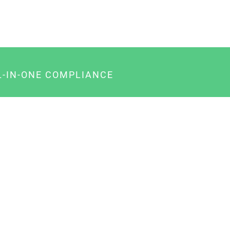
L-IN-ONE COMPLIANCE
gency-Paket für Agenturen
usiness-Paket für Unternehmer