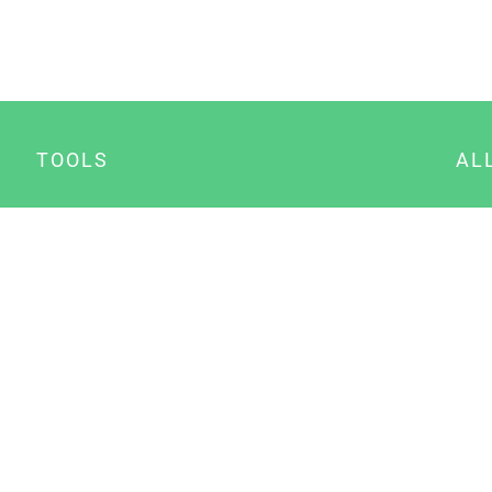
TOOLS
AL
Datenschutz Generator
A
Impressum Generator
B
Datenschutz Manager
Consent Manager
Content Marketing Manager
NewsAI WordPress Plugin