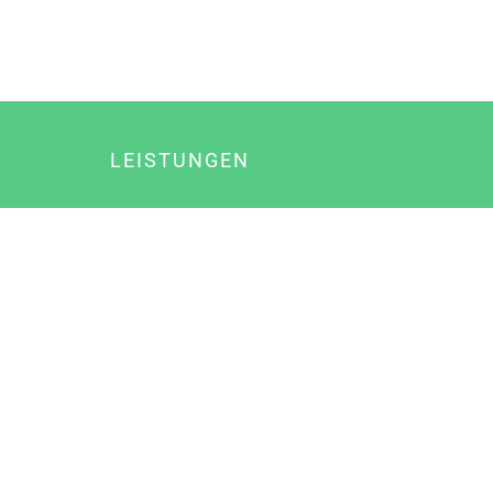
LEISTUNGEN
Online Marketing
Content Marketing
Content Marketing Abos
Content Marketing für Ärzte
Suchmaschinenoptimierung
Social Media Marketing