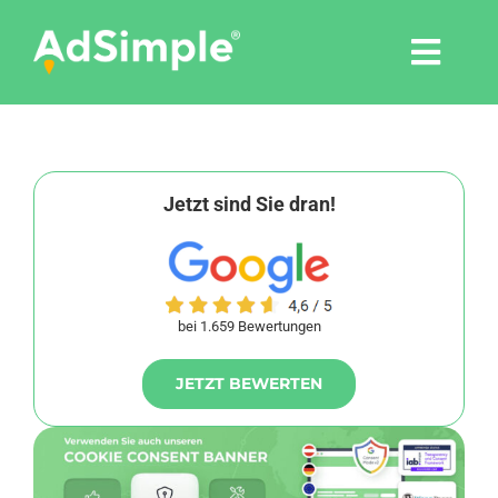
Skip
to
Togg
content
Navi
Leistungen
Tools
Jetzt sind Sie dran!
Pressemitteilungen
bei 1.659 Bewertungen
Shop
JETZT BEWERTEN
Agentur
Blog