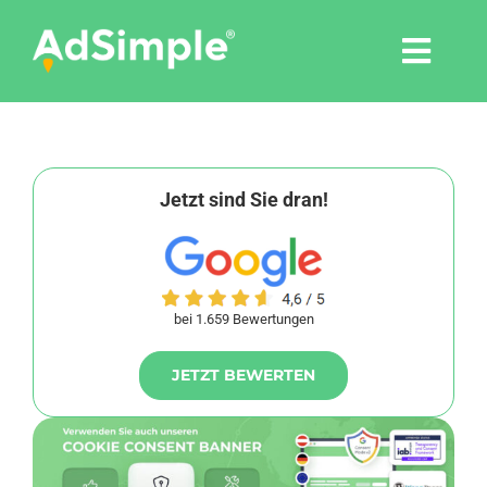
Skip
to
Togg
content
Navi
Leistungen
Tools
Jetzt sind Sie dran!
Pressemitteilungen
bei 1.659 Bewertungen
Shop
JETZT BEWERTEN
Agentur
Blog