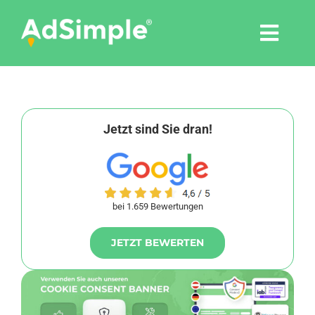
Skip
to
Togg
content
Navi
Leistungen
Tools
Jetzt sind Sie dran!
Pressemitteilungen
bei 1.659 Bewertungen
Shop
JETZT BEWERTEN
Agentur
Blog