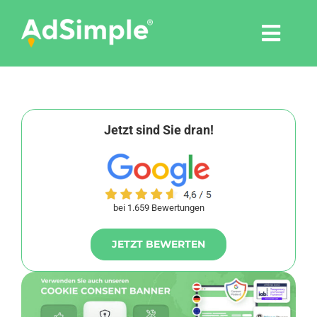
Skip
to
Togg
content
Navi
Leistungen
Tools
Jetzt sind Sie dran!
Pressemitteilungen
bei 1.659 Bewertungen
Shop
JETZT BEWERTEN
Agentur
Blog