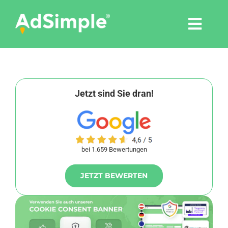
Skip
to
Togg
content
Navi
Leistungen
Tools
Jetzt sind Sie dran!
Pressemitteilungen
bei 1.659 Bewertungen
Shop
JETZT BEWERTEN
Agentur
Blog