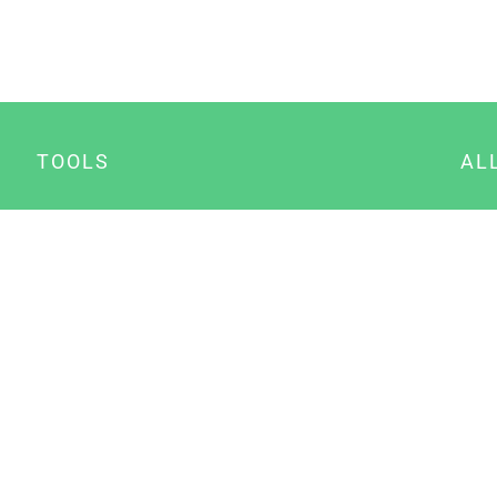
TOOLS
AL
Datenschutz Generator
A
Impressum Generator
B
Datenschutz Manager
Consent Manager
Content Marketing Manager
NewsAI WordPress Plugin