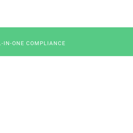
L-IN-ONE COMPLIANCE
gency-Paket für Agenturen
usiness-Paket für Unternehmer