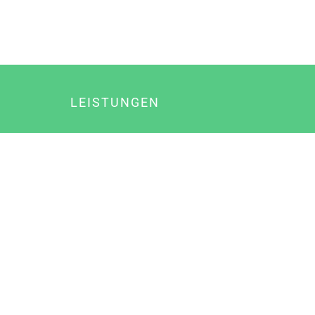
LEISTUNGEN
Online Marketing
Content Marketing
Content Marketing Abos
Content Marketing für Ärzte
Suchmaschinenoptimierung
Social Media Marketing