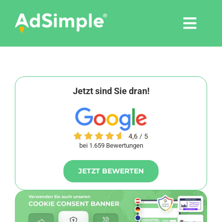
Skip
to
Togg
content
Navi
Leistungen
Tools
Jetzt sind Sie dran!
Pressemitteilungen
bei 1.659 Bewertungen
Shop
JETZT BEWERTEN
Agentur
Blog