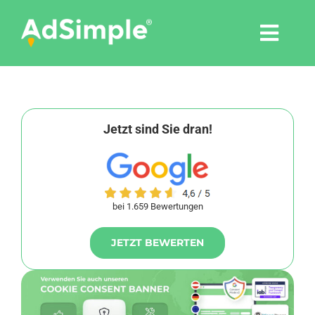
Skip
to
Togg
content
Navi
Leistungen
Tools
Jetzt sind Sie dran!
Pressemitteilungen
bei 1.659 Bewertungen
Shop
JETZT BEWERTEN
Agentur
Blog