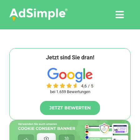
Skip
to
Togg
content
Navi
Leistungen
Tools
Jetzt sind Sie dran!
Pressemitteilungen
bei 1.659 Bewertungen
Shop
JETZT BEWERTEN
Agentur
Blog